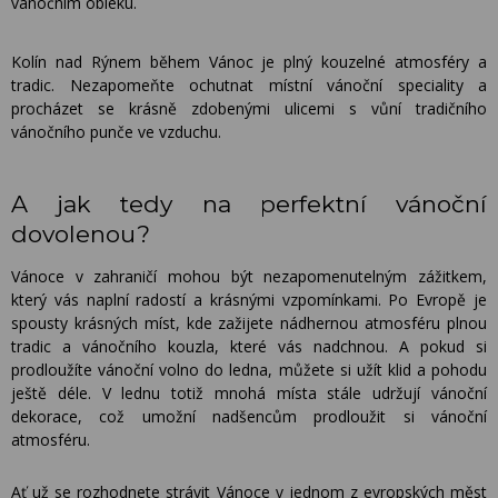
vánočním obleku.
Kolín nad Rýnem během Vánoc je plný kouzelné atmosféry a
tradic. Nezapomeňte ochutnat místní vánoční speciality a
procházet se krásně zdobenými ulicemi s vůní tradičního
vánočního punče ve vzduchu.
A jak tedy na perfektní vánoční
dovolenou?
Vánoce v zahraničí mohou být nezapomenutelným zážitkem,
který vás naplní radostí a krásnými vzpomínkami. Po Evropě je
spousty krásných míst, kde zažijete nádhernou atmosféru plnou
tradic a vánočního kouzla, které vás nadchnou. A pokud si
prodloužíte vánoční volno do ledna, můžete si užít klid a pohodu
ještě déle. V lednu totiž mnohá místa stále udržují vánoční
dekorace, což umožní nadšencům prodloužit si vánoční
atmosféru.
Ať už se rozhodnete strávit Vánoce v jednom z evropských měst