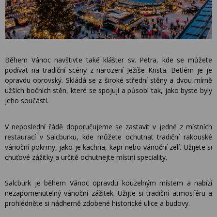
Během Vánoc navštivte také klášter sv. Petra, kde se můžete
podívat na tradiční scény z narození Ježíše Krista. Betlém je je
opravdu obrovský. Skládá se z široké střední stěny a dvou mírně
užších bočních stěn, které se spojují a působí tak, jako byste byly
jeho součástí.
V neposlední řádě doporučujeme se zastavit v jedné z místních
restaurací v Salcburku, kde můžete ochutnat tradiční rakouské
vánoční pokrmy, jako je kachna, kapr nebo vánoční zelí. Užijete si
chuťové zážitky a určitě ochutnejte místní speciality.
Salcburk je během Vánoc opravdu kouzelným místem a nabízí
nezapomenutelný vánoční zážitek. Užijte si tradiční atmosféru a
prohlédněte si nádherně zdobené historické ulice a budovy.