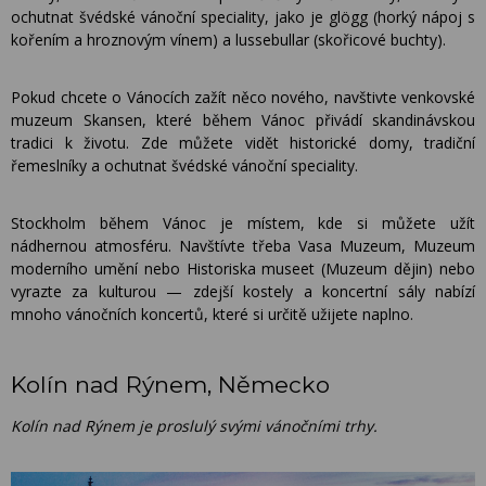
ochutnat švédské vánoční speciality, jako je glögg (horký nápoj s
kořením a hroznovým vínem) a lussebullar (skořicové buchty).
Pokud chcete o Vánocích zažít něco nového, navštivte venkovské
muzeum Skansen, které během Vánoc přivádí skandinávskou
tradici k životu. Zde můžete vidět historické domy, tradiční
řemeslníky a ochutnat švédské vánoční speciality.
Stockholm během Vánoc je místem, kde si můžete užít
nádhernou atmosféru. Navštívte třeba Vasa Muzeum, Muzeum
moderního umění nebo Historiska museet (Muzeum dějin) nebo
vyrazte za kulturou — zdejší kostely a koncertní sály nabízí
mnoho vánočních koncertů, které si určitě užijete naplno.
Kolín nad Rýnem, Německo
Kolín nad Rýnem je proslulý svými vánočními trhy.