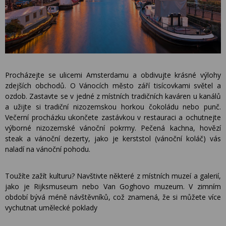
Procházejte se ulicemi Amsterdamu a obdivujte krásné výlohy
zdejších obchodů. O Vánocích město září tisícovkami světel a
ozdob. Zastavte se v jedné z místních tradičních kaváren u kanálů
a užijte si tradiční nizozemskou horkou čokoládu nebo punč.
Večerní procházku ukončete zastávkou v restauraci a ochutnejte
výborné nizozemské vánoční pokrmy. Pečená kachna, hovězí
steak a vánoční dezerty, jako je kerststol (vánoční koláč) vás
naladí na vánoční pohodu.
Toužíte zažít kulturu? Navštivte některé z místních muzeí a galerií,
jako je Rijksmuseum nebo Van Goghovo muzeum. V zimním
období bývá méně návštěvníků, což znamená, že si můžete více
vychutnat umělecké poklady