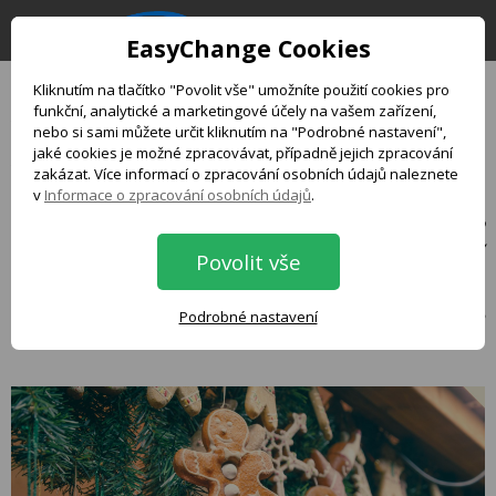
EasyChange Cookies
Kliknutím na tlačítko "Povolit vše" umožníte použití cookies pro
funkční, analytické a marketingové účely na vašem zařízení,
Vánoce v Evropě - kam
nebo si sami můžete určit kliknutím na "Podrobné nastavení",
jaké cookies je možné zpracovávat, případně jejich zpracování
vyrazit?
zakázat. Více informací o zpracování osobních údajů naleznete
v
Informace o zpracování osobních údajů
.
Blíží se nejkrásnější a nejradostnější období roku, Vánoce. A co
takhle letos udělat něco neobvyklého a strávit Vánoce v
Povolit vše
zahraničí? Evropa nabízí nepřeberné množství úchvatných
destinací, které vás přenesou do pohádkové atmosféry Vánoc.
Pojďme se podívat na několik měst v Evropě a co v nich můžete
Podrobné nastavení
zažít během tohoto svátečního období.