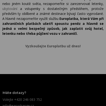
nebo jiném koutě světa, nezapomeňte si zarezervovat letenky,
ubytování
a vstupenky s dostatečným předstihem, protože
předvším ty oblíbené a známé destinace bývají často vyprodané.
A hlavně nezapomeňte využít službu
Europlatba, která Vám při
zahraničních platbách ušetří spoustu peněz a hlavně se
jedná o velmi bezpečný způsob, jak zaplatit svůj hotel,
letenku nebo třeba půjčení vozu v zahraničí.
Vyzkoušejte Europlatbu už dnes!
Máte dotazy?
Volejte +420 246 083 752
info@easychange.cz