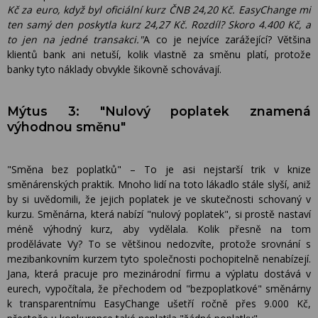
Kč za euro, když byl oficiální kurz ČNB 24,20 Kč. EasyChange mi
ten samý den poskytla kurz 24,27 Kč. Rozdíl? Skoro 4.400 Kč, a
to jen na jedné transakci."
A co je nejvíce zarážející? Většina
klientů bank ani netuší, kolik vlastně za směnu platí, protože
banky tyto náklady obvykle šikovně schovávají.
Mýtus 3: "Nulový poplatek znamená
výhodnou směnu"
"Směna bez poplatků" – To je asi nejstarší trik v knize
směnárenských praktik. Mnoho lidí na toto lákadlo stále slyší, aniž
by si uvědomili, že jejich poplatek je ve skutečnosti schovaný v
kurzu. Směnárna, která nabízí "nulový poplatek", si prostě nastaví
méně výhodný kurz, aby vydělala. Kolik přesně na tom
prodělávate Vy? To se většinou nedozvíte, protože srovnání s
mezibankovním kurzem tyto společnosti pochopitelně nenabízejí.
Jana, která pracuje pro mezinárodní firmu a výplatu dostává v
eurech, vypočítala, že přechodem od "bezpoplatkové" směnárny
k transparentnímu EasyChange ušetří ročně přes 9.000 Kč,