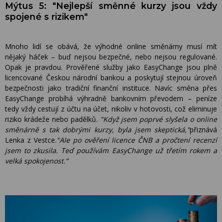
Mýtus 5: "Nejlepší směnné kurzy jsou vždy
spojené s rizikem"
Mnoho lidí se obává, že výhodné online směnárny musí mít
nějaký háček – buď nejsou bezpečné, nebo nejsou regulované.
Opak je pravdou. Prověřené služby jako EasyChange jsou plně
licencované Českou národní bankou a poskytují stejnou úroveň
bezpečnosti jako tradiční finanční instituce. Navíc směna přes
EasyChange probíhá výhradně bankovním převodem – peníze
tedy vždy cestují z účtu na účet, nikoliv v hotovosti, což eliminuje
riziko krádeže nebo padělků.
"Když jsem poprvé slyšela o online
směnárně s tak dobrými kurzy, byla jsem skeptická,"
přiznává
Lenka z Vestce.
"Ale po ověření licence ČNB a pročtení recenzí
jsem to zkusila. Teď používám EasyChange už třetím rokem a
velká spokojenost.”