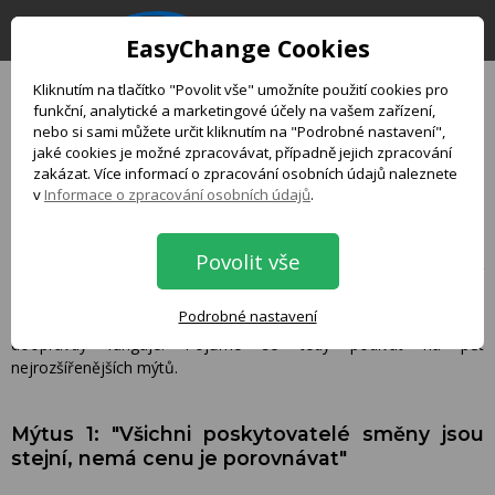
EasyChange Cookies
Kliknutím na tlačítko "Povolit vše" umožníte použití cookies pro
funkční, analytické a marketingové účely na vašem zařízení,
5 mýtů o směně peněz,
nebo si sami můžete určit kliknutím na "Podrobné nastavení",
jaké cookies je možné zpracovávat, případně jejich zpracování
kterým možná věříte i Vy
zakázat. Více informací o zpracování osobních údajů naleznete
v
Informace o zpracování osobních údajů
.
Máte pocit, že při každé směně měn přicházíte o zbytečně
Povolit vše
mnoho peněz? Nejste sami. Mnoho Čechů stále žije v zajetí
mýtů, které jim každoročně nenápadně vysávají peněženku. A
Podrobné nastavení
přitom stačí tak málo – vědět, jak to na trhu směny peněz
doopravdy funguje. Pojďme se tedy podívat na pět
nejrozšířenějších mýtů.
Mýtus 1: "Všichni poskytovatelé směny jsou
stejní, nemá cenu je porovnávat"