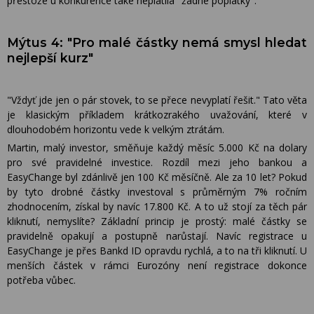
přestože u konkurence také neplatila "žádné poplatky".
Mýtus 4: "Pro malé částky nemá smysl hledat
nejlepší kurz"
"Vždyť jde jen o pár stovek, to se přece nevyplatí řešit." Tato věta
je klasickým příkladem krátkozrakého uvažování, které v
dlouhodobém horizontu vede k velkým ztrátám.
Martin, malý investor, směňuje každý měsíc 5.000 Kč na dolary
pro své pravidelné investice. Rozdíl mezi jeho bankou a
EasyChange byl zdánlivě jen 100 Kč měsíčně. Ale za 10 let? Pokud
by tyto drobné částky investoval s průměrným 7% ročním
zhodnocením, získal by navíc 17.800 Kč. A to už stojí za těch pár
kliknutí, nemyslíte? Základní princip je prostý: malé částky se
pravidelně opakují a postupně narůstají. Navíc registrace u
EasyChange je přes Bankd ID opravdu rychlá, a to na tři kliknutí. U
menších částek v rámci Eurozóny není registrace dokonce
potřeba vůbec.