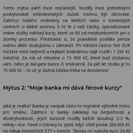
Tento mýtus patří mezi nejčastější. Rozdíly mezi jednotlivými
poskytovateli směnárenských služeb mohou být obrovské.
Zatímco tradiční směnárny na letištích nebo v turistických
centrech si klidně vezmou 5-10 % z vaší částky, specializované
online služby nabízejí kurzy, které se liší od mezibankovních jen o
zlomky procenta. Představte si, že pravidelně posíláte peníze
svému dítěti studujícímu v zahraničí. Při měsíční částce 500 EUR
můžete mezi nejhorší a nejlepší směnárnou najít rozdíl i 1 250 Kč
měsíčně. Za rok už mluvíme o 15 000 Kč, které buď zůstanou
vám, nebo je darujete bance či směnárně. Za pět let studia je to
75 000 Kč – to už je slušná částka třeba na dovolenou!
Mýtus 2: "Moje banka mi dává férové kurzy"
Jaká je realita? Banka je naopak často to nejméně výhodné místo
pro směnu. Zatímco si banky zakládají na bezpečnosti a
důvěryhodnosti, jejich kurzové rozdíly běžně dosahují 2-3 %,
někdy i více. Pavel z Ostravy to zjistil, když chtěl poslat 200.000 Kč
na nákup investičních ETF v eurech:
"Banka mi nabídla kurz 24,80