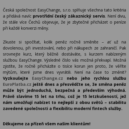
Česká společnost EasyChange, s.r.o. splňuje všechna tato kritéria
a přidává navíc
prvotřídní český zákaznický servis
. Není divu,
že stále více Čechů objevuje, že je zbytečné přicházet o peníze
při každé konverzi měny.
Zkuste si spočítat, kolik peněz ročně směníte – ať už na
dovolenou, při investování, nebo při nákupech ze zahraničí. Pak
srovnejte kurz, který běžně dostáváte, s kurzem nabízeným
službou EasyChange. Výsledné číslo vás možná překvapí. Možná
zjistíte, že ročně přicházíte o tisíce korun jen proto, že věříte
mýtům, které jsme dnes vyvrátili. Není na čase to změnit?
Vyzkoušejte
EasyChange.cz
nebo jeho rychlou službu
EuroPlatba.cz
ještě dnes a přesvědčte se, že směna peněz
může být jednoduchá, bezpečná a především výhodná.
Právě slavíme 15 let na trhu, což je 15 let
zkušeností, jež
nám umožňují nabízet to nejlepší z obou světů – stabilitu
zavedené společnosti a flexibilitu moderní fintech služby.
Děkujeme za přízeň všem našim klientům!